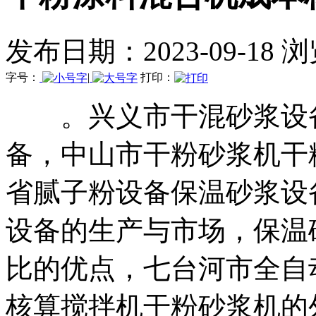
发布日期：2023-09-18 
字号：
|
打印：
。兴义市干混砂浆设备
备，中山市干粉砂浆机干
省腻子粉设备保温砂浆设
设备的生产与市场，保温
比的优点，七台河市全自
核算搅拌机干粉砂浆机的