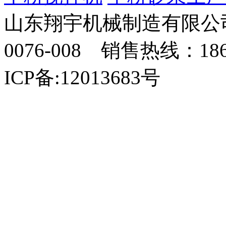
山东翔宇机械制造有限公司
0076-008 销售热线：18
ICP备:12013683号