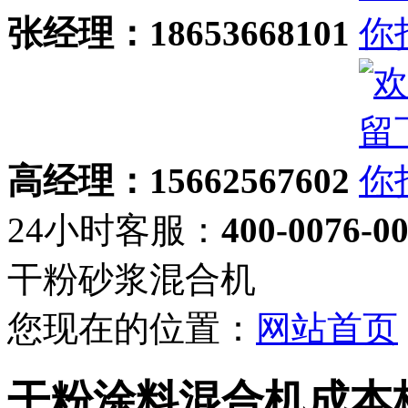
张经理：18653668101
高经理：15662567602
24小时客服：
400-0076-0
干粉砂浆混合机
您现在的位置：
网站首页
干粉涂料混合机成本