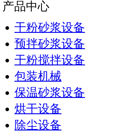
产品中心
干粉砂浆设备
预拌砂浆设备
干粉搅拌设备
包装机械
保温砂浆设备
烘干设备
除尘设备