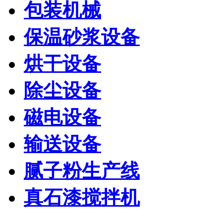
包装机械
保温砂浆设备
烘干设备
除尘设备
磁电设备
输送设备
腻子粉生产线
真石漆搅拌机