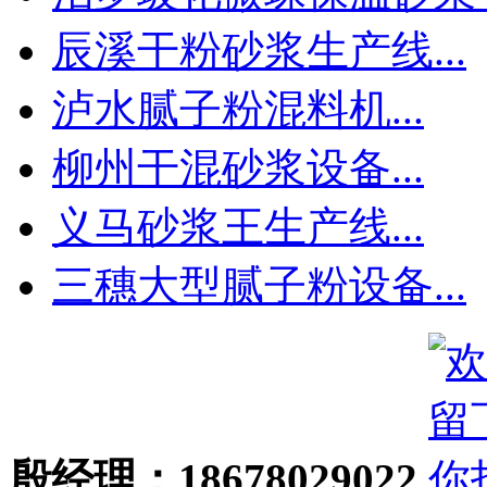
辰溪干粉砂浆生产线...
泸水腻子粉混料机...
柳州干混砂浆设备...
义马砂浆王生产线...
三穗大型腻子粉设备...
殷经理：18678029022