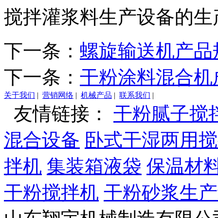
搅拌灌浆料生产设备的生
下一条：
螺旋输送机产品
下一条：
干粉涂料混合机
关于我们
|
营销网络
|
机械产品
|
联系我们
|
友情链接：
干粉腻子搅
混合设备
卧式干湿两用搅
拌机
集装箱液袋
保温材
干粉搅拌机
干粉砂浆生产