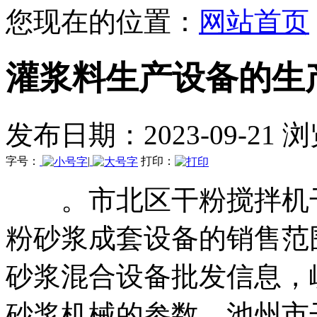
您现在的位置：
网站首页
灌浆料生产设备的生
发布日期：2023-09-21 
字号：
|
打印：
。市北区干粉搅拌机干
粉砂浆成套设备的销售范
砂浆混合设备批发信息，
砂浆机械的参数，池州市