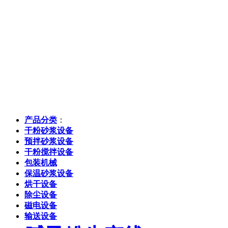
产品分类
：
干粉砂浆设备
预拌砂浆设备
干粉搅拌设备
包装机械
保温砂浆设备
烘干设备
除尘设备
磁电设备
输送设备