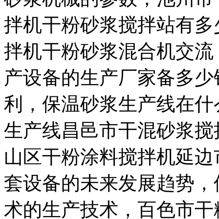
拌机干粉砂浆搅拌站有多
拌机干粉砂浆混合机交流
产设备的生产厂家备多少
利，保温砂浆生产线在什
生产线昌邑市干混砂浆搅
山区干粉涂料搅拌机延边
套设备的未来发展趋势，
术的生产技术，百色市干